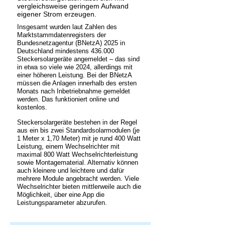
vergleichsweise geringem Aufwand
eigener Strom erzeugen.
Insgesamt wurden laut Zahlen des
Marktstammdatenregisters der
Bundesnetzagentur (BNetzA) 2025 in
Deutschland mindestens 436.000
Steckersolargeräte angemeldet – das sind
in etwa so viele wie 2024, allerdings mit
einer höheren Leistung. Bei der BNetzA
müssen die Anlagen innerhalb des ersten
Monats nach Inbetriebnahme gemeldet
werden. Das funktioniert online und
kostenlos.
Steckersolargeräte bestehen in der Regel
aus ein bis zwei Standardsolarmodulen (je
1 Meter x 1,70 Meter) mit je rund 400 Watt
Leistung, einem Wechselrichter mit
maximal 800 Watt Wechselrichterleistung
sowie Montagematerial. Alternativ können
auch kleinere und leichtere und dafür
mehrere Module angebracht werden. Viele
Wechselrichter bieten mittlerweile auch die
Möglichkeit, über eine App die
Leistungsparameter abzurufen.