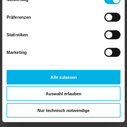
Sprecher für
Steuern und
Finanzen
Präferenzen
Statistiken
Eva-Maria Leirer
Rechtsanwältin
Marketing
Überlingen
stellv. Vorsitzende
Alle zulassen
Auswahl erlauben
Nur technisch notwendige
Stephan Konrad
Rechtsanwalt