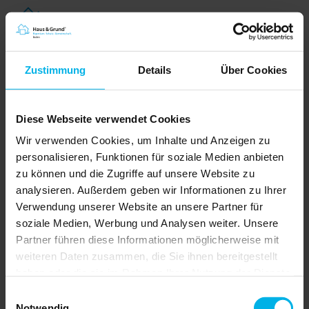
Zustimmung
Details
Über Cookies
Diese Webseite verwendet Cookies
Wir verwenden Cookies, um Inhalte und Anzeigen zu
personalisieren, Funktionen für soziale Medien anbieten
zu können und die Zugriffe auf unsere Website zu
analysieren. Außerdem geben wir Informationen zu Ihrer
Aufsichtsrat von Haus & Grund Baden
Verwendung unserer Website an unsere Partner für
Marc Wurster
soziale Medien, Werbung und Analysen weiter. Unsere
Rechtsanwalt /
Partner führen diese Informationen möglicherweise mit
Steuerberater
weiteren Daten zusammen, die Sie ihnen bereitgestellt
Karlsruhe
haben oder die sie im Rahmen Ihrer Nutzung der Dienste
gesammelt haben.
Vorsitzender
Einwilligungsauswahl
Notwendig