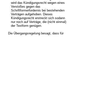
wird das Kündigungsrecht wegen eines
Verstoßes gegen das
Schriftformerfordernis bei bestehenden
Verträgen aufgehoben. Dieses
Kündigungsrecht erstreckt sich sodann
nur noch auf Verträge, die (nicht einmal)
der Textform genügen.
Die Übergangsregelung besagt, dass für
vor dem 1. Januar 2025 geschlossene
Mietverträge das bisherige
Schriftformerfordernis bis zum 31.
Dezember 2025 weiterhin Gültigkeit
besitzt. In Konsequenz dessen können in
diesem Zeitraum abgeschlossene Verträge
aufgrund von Mängeln in der Schriftform
nach den gesetzlichen Kündigungsfristen
gekündigt werden. Ab dem 1. Januar 2026
entfällt dieses Kündigungsrecht, sofern die
Verträge zumindest in Textform vorliegen.
Vor diesem Hintergrund ist es unter
Umständen ratsam, bestehende Verträge
zu überprüfen. Vice versa besteht bei
etwaig schriftformfehlerhaften Verträgen ab
2026 Rechtssicherheit bezüglich der
Vertragsdauer.