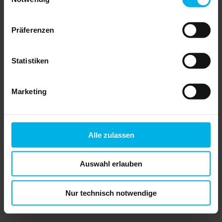
Haus & Grund Deutschland
Präferenzen
Weitere Landesverbände und deren
Ortsvereine sowie weitere Informationen
über Haus & Grund finden Sie über die
Seiten des Zentralverbandes.
Statistiken
Marketing
Alle zulassen
Auswahl erlauben
Nur technisch notwendige