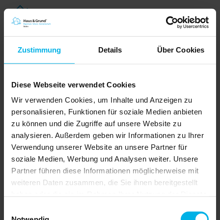
Zustimmung
Details
Über Cookies
Diese Webseite verwendet Cookies
Wir verwenden Cookies, um Inhalte und Anzeigen zu
personalisieren, Funktionen für soziale Medien anbieten
zu können und die Zugriffe auf unsere Website zu
analysieren. Außerdem geben wir Informationen zu Ihrer
Haus & Grund Baden - Ortsvereine
Verwendung unserer Website an unsere Partner für
soziale Medien, Werbung und Analysen weiter. Unsere
Haus & Grund Schwarzwald-Baar e.V.
Partner führen diese Informationen möglicherweise mit
Bleichestr. 22
weiteren Daten zusammen, die Sie ihnen bereitgestellt
78050 Villingen-Schwenningen
Telefon.: +49 7721 56022
haben oder die sie im Rahmen Ihrer Nutzung der Dienste
» E-Mail schreiben
gesammelt haben.
» Zur Webseite
Einwilligungsauswahl
Notwendig