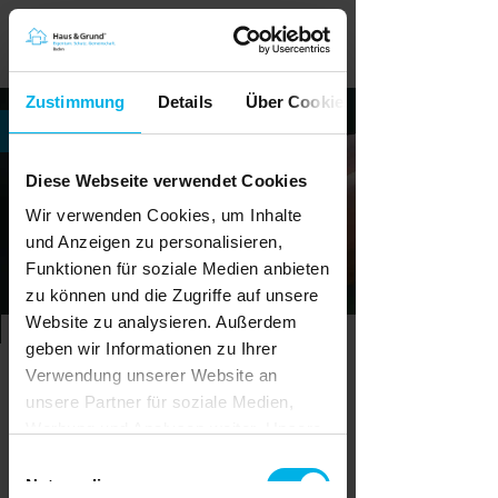
Zustimmung
Details
Über Cookies
Diese Webseite verwendet Cookies
Wir verwenden Cookies, um Inhalte
und Anzeigen zu personalisieren,
Funktionen für soziale Medien anbieten
zu können und die Zugriffe auf unsere
Website zu analysieren. Außerdem
Minol Legionellenprüfung für Mitglieder von
geben wir Informationen zu Ihrer
Haus & Grund Baden
Verwendung unserer Website an
Sonderrabatt von 25 % bei
unsere Partner für soziale Medien,
Minol Messtechnik - speziell für
Werbung und Analysen weiter. Unsere
Haus & Grund Baden
Mitglieder
Partner führen diese Informationen
Einwilligungsauswahl
möglicherweise mit weiteren Daten
Notwendig
Eigentümer müssen die