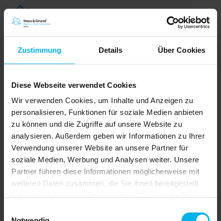
Zustimmung
Details
Über Cookies
Diese Webseite verwendet Cookies
Wir verwenden Cookies, um Inhalte und Anzeigen zu
personalisieren, Funktionen für soziale Medien anbieten
zu können und die Zugriffe auf unsere Website zu
analysieren. Außerdem geben wir Informationen zu Ihrer
Verwendung unserer Website an unsere Partner für
Vermieterbefragung
soziale Medien, Werbung und Analysen weiter. Unsere
Bis zu 11,2 Millionen
Partner führen diese Informationen möglicherweise mit
Mietwohnungen vom
weiteren Daten zusammen, die Sie ihnen bereitgestellt
Rückzugsrisiko betroffen
haben oder die sie im Rahmen Ihrer Nutzung der Dienste
Weitere Mietrechtsverschärfungen
gesammelt haben.
könnten das Angebot an
Einwilligungsauswahl
Mietwohnungen deutlich
Notwendig