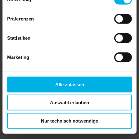
verringern. Das zeigt die
Vermieterbefragung 2026 von
Haus & Grund ...
Präferenzen
» LESEN
Statistiken
Grundsteuer
Marketing
Verbändeallianz wird
Verfassungsbeschwerde
einlegen
„Das baden-württembergische
Alle zulassen
Grundsteuergesetz führt zu
erheblichen Ungerechtigkeiten für
Grundstückseigentümer. Dieser
Zustand kann unserer Meinung
Auswahl erlauben
nach nicht verfassungsmäßig
sein.
Nur technisch notwendige
» LESEN