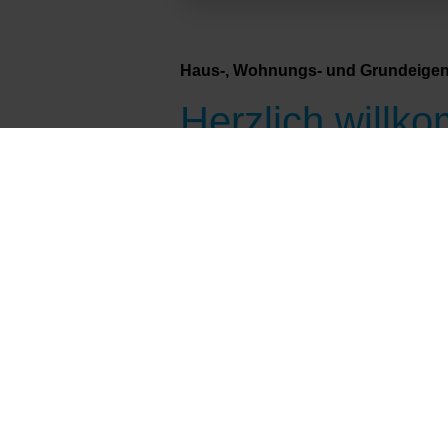
Haus-, Wohnungs- und Grundeigent
Herzlich willk
Mit bundesweit über 936.000 Mitg
größte Interessenvertretung des 
Hauseigentümer, Wohnungseigent
verwirklichen bzw. eine Immobili
um die Immobilie.
Aktuelles
Pressemitteilungen
Aktuelle Meldungen von Haus & Grund
Eigenbedarf