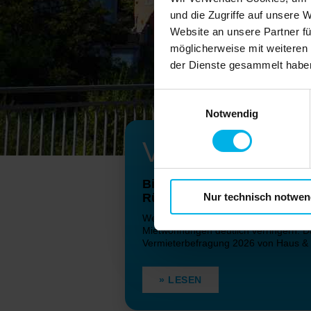
und die Zugriffe auf unsere 
Website an unsere Partner fü
möglicherweise mit weiteren
der Dienste gesammelt habe
Einwilligungsauswahl
Notwendig
Vermieterbef
Bis zu 11,2 Millionen Miet
Nur technisch notwen
Rückzugsrisiko betroffen
Weitere Mietrechtsverschärfungen kö
Mietwohnungen deutlich verringern. Da
Vermieterbefragung 2026 von Haus & 
» LESEN