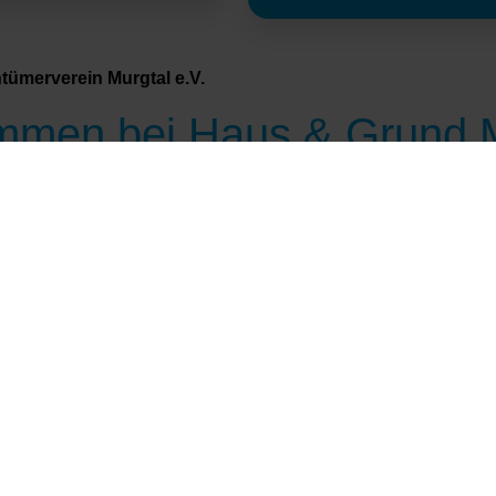
ümerverein Murgtal e.V.
ommen bei Haus & Grund 
liedern in den einzelnen Ortsvereinen von Haus & Grund
privaten Haus- und Grundeigentums in der Bundesrepubl
ümer und/oder Vermieter, oder Sie beabsichtigen demn
e zu erwerben? Dann ist unser Verein Ihr kompetenter Par
Grundsteuer
Was jetzt? Lohnt
Wohnen in D