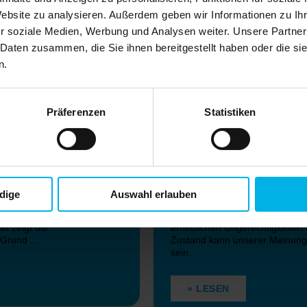
Website zu analysieren. Außerdem geben wir Informationen zu I
r soziale Medien, Werbung und Analysen weiter. Unsere Partner
 Daten zusammen, die Sie ihnen bereitgestellt haben oder die s
n.
Präferenzen
Statistiken
ragung
Grundsteu
wohnungen vom
Verbändeallianz wird 
dige
Auswahl erlauben
einlegen
nnten das Angebot an
„Das baden-württembergische G
s zeigt die
erheblichen Ungerechtigkeiten
Grund ...
Zustand kann unserer Meinung
sein.
» LESEN